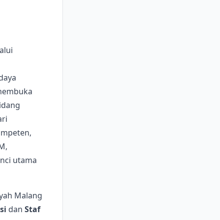
alui
daya
 membuka
idang
ri
ompeten,
M,
unci utama
ayah Malang
si
dan
Staf