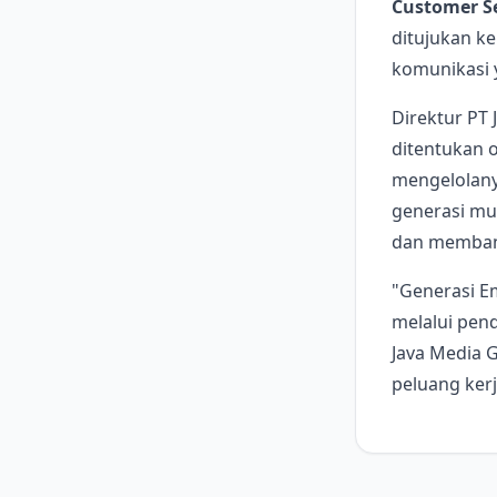
Customer Se
ditujukan k
komunikasi 
Direktur PT
ditentukan o
mengelolany
generasi mu
dan membang
"Generasi Em
melalui pend
Java Media 
peluang kerj