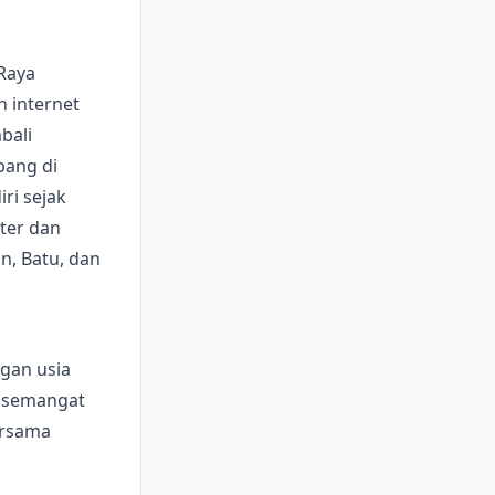
Raya
n internet
bali
bang di
ri sejak
ter dan
n, Batu, dan
gan usia
i semangat
ersama