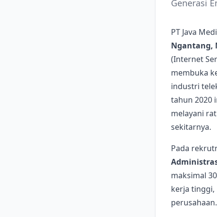
Generasi 
PT Java Med
Ngantang, 
(Internet Se
membuka kes
industri tel
tahun 2020 i
melayani ra
sekitarnya.
Pada rekrutm
Administras
maksimal 30
kerja tingg
perusahaan.