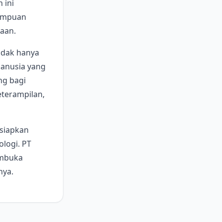
 ini
mampuan
aan.
idak hanya
manusia yang
ng bagi
terampilan,
rsiapkan
ologi. PT
embuka
nya.